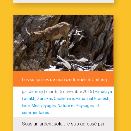
Les surprises de ma randonnée à Chilling
par
Jérémy
|
mardi 15 novembre 2016
|
Himalaya :
Ladakh, Zanskar, Cachemire, Himachal Pradesh
,
Inde
,
Mes voyages
,
Nature et Paysages
|
0
commentaires
Sous un ardent soleil, je suis agressé par