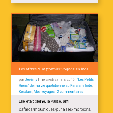
Les affres d’un premier voyage en Inde
par
Jérémy
|
mercredi 2 mars 2016
|
"Les Petits
Riens" de ma vie quotidienne au Keralam
,
Inde
,
Keralam
,
Mes voyages
|
2 commentaires
Elle était pleine, la valise, anti
cafards/moustiques/punaises/morpions,