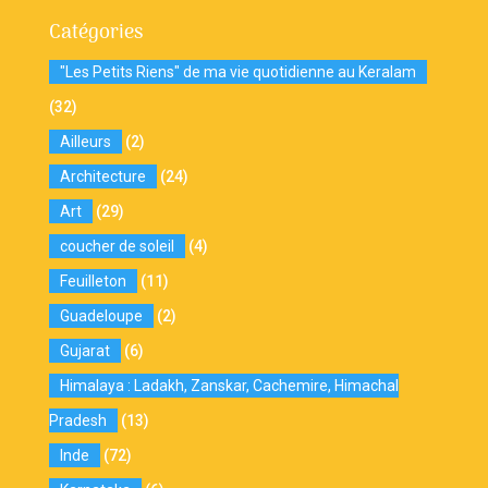
Catégories
"Les Petits Riens" de ma vie quotidienne au Keralam
(32)
Ailleurs
(2)
Architecture
(24)
Art
(29)
coucher de soleil
(4)
Feuilleton
(11)
Guadeloupe
(2)
Gujarat
(6)
Himalaya : Ladakh, Zanskar, Cachemire, Himachal
Pradesh
(13)
Inde
(72)