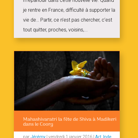
m’épanouir dans cette nouvelle vie. Quand
je rentre en France, difficulté à supporter la
vie de… Partir, ce n’est pas chercher, c’est
tout quitter, proches, voisins,...
Mahashivaratri la fête de Shiva à Madikeri
dans le Coorg
par
Jérémy
|
vendredi 1 janvier 2016
|
Art
,
Inde
,