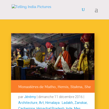
Monastères de Matho, Hemis, Stakna, She
par
Jérémy
|
dimanche 11 décembre 2016
|
Architecture
,
Art
,
Himalaya : Ladakh, Zanskar,
Cachemire, Himachal Pradesh
,
Inde
,
Mes