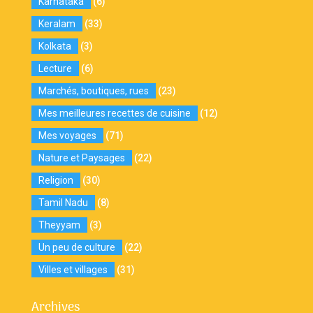
Karnataka
(6)
Keralam
(33)
Kolkata
(3)
Lecture
(6)
Marchés, boutiques, rues
(23)
Mes meilleures recettes de cuisine
(12)
Mes voyages
(71)
Nature et Paysages
(22)
Religion
(30)
Tamil Nadu
(8)
Theyyam
(3)
Un peu de culture
(22)
Villes et villages
(31)
Archives