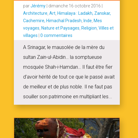
par
Jérémy
|
dimanche 16 octobre 2016
|
Architecture
,
Art
,
Himalaya : Ladakh, Zanskar,
Cachemire, Himachal Pradesh
,
Inde
,
Mes
voyages
,
Nature et Paysages
,
Religion
,
Villes et
villages
|
0 commentaires
A Srinagar, le mausolée de la mère du
sultan Zain-ul-Abidin… la somptueuse
mosquée Shah-i-Hamdan… Il faut être fier
d’avoir hérité de tout ce que le passé avait
de meilleur et de plus noble. Il ne faut pas
souiller son patrimoine en multipliant les...