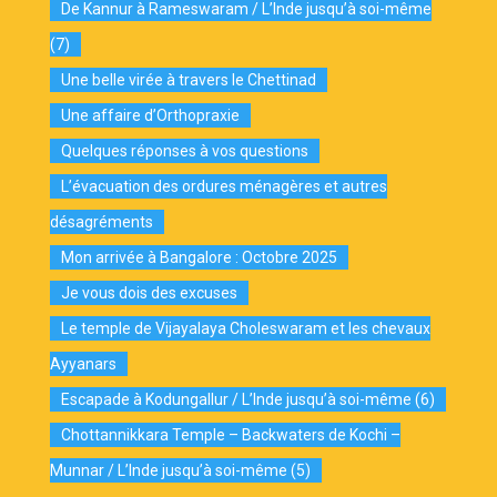
De Kannur à Rameswaram / L’Inde jusqu’à soi-même
(7)
Une belle virée à travers le Chettinad
Une affaire d’Orthopraxie
Quelques réponses à vos questions
L’évacuation des ordures ménagères et autres
désagréments
Mon arrivée à Bangalore : Octobre 2025
Je vous dois des excuses
Le temple de Vijayalaya Choleswaram et les chevaux
Ayyanars
Escapade à Kodungallur / L’Inde jusqu’à soi-même (6)
Chottannikkara Temple – Backwaters de Kochi –
Munnar / L’Inde jusqu’à soi-même (5)