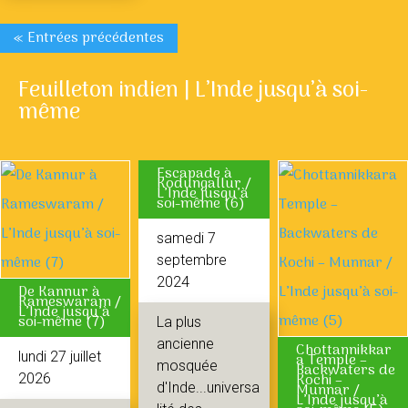
« Entrées précédentes
Feuilleton indien | L’Inde jusqu’à soi-
même
Escapade à
Kodungallur /
L’Inde jusqu’à
soi-même (6)
samedi 7
septembre
2024
De Kannur à
Rameswaram /
L’Inde jusqu’à
soi-même (7)
La plus
ancienne
Chottannikkar
lundi 27 juillet
a Temple –
mosquée
Backwaters de
Kochi –
2026
d'Inde...universa
Munnar /
L’Inde jusqu’à