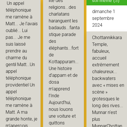
soi-même (5)
lité des
Un appel
religions...des
téléphonique
dimanche 1
charlatans
me ramène à
septembre
haranguent les
Matt... Je l'avais
2024
badauds...fanta
oublié... Lui
stique parade
pas... Je me
Chottannikkara
des
suis laissé
Temple,
éléphants...fort
prendre au
fabuleux,
de
charme du
accueil
Kottappuram...
gentil Matt...Un
extrêmement
Une histoire
appel
chaleureux...
d’appam et de
téléphonique
backwaters
dosa
providentiel Un
avec « mises en
m’apprend
appel
scène »
l’Inde
téléphonique
grotesques le
Aujourd’hui,
me ramène à
long des rives...
nous louons
Matt. A ma
Munnar n'est
une voiture et
grande honte, je
plus
quittons
m’aperçois
MunnarChottan