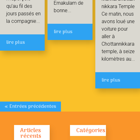
Ernakulam de
qu’au fil des
nikkara Temple
bonne...
jours passés en
Ce matin, nous
la compagnie...
avons loué une
voiture pour
lire plus
aller à
lire plus
Chottannikkara
temple, à seize
kilomètres au...
lire plus
« Entrées précédentes
Articles
Catégories
récents