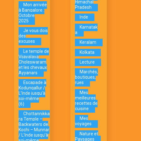
Himachal
Mon arrivée
Pradesh
à Bangalore :
Octobre
Inde
2025
Karnatak
Je vous dois
a
des
excuses
Keralam
Le temple de
Kolkata
Vijayalaya
Choleswaram
Lecture
et les chevaux
Marchés,
Ayyanars
boutiques,
Escapade à
rues
Kodungallur /
Mes
L’Inde jusqu’à
meilleures
soi-même
recettes de
(6)
cuisine
Chottannikka
Mes
ra Temple –
voyages
Backwaters de
Kochi – Munnar
Nature et
/ L’Inde jusqu’à
Paysages
soi-même