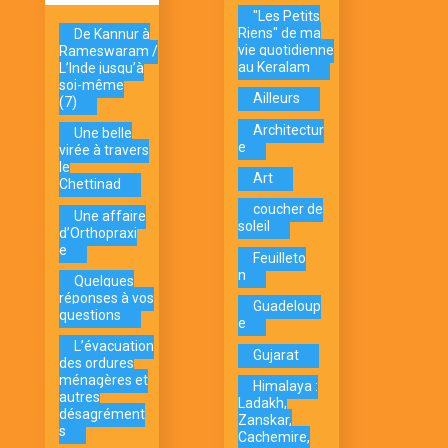
"Les Petits
Riens" de ma
De Kannur à
vie quotidienne
Rameswaram /
au Keralam
L’Inde jusqu’à
soi-même
Ailleurs
(7)
Architectur
Une belle
e
virée à travers
le
Art
Chettinad
coucher de
Une affaire
soleil
d’Orthopraxi
e
Feuilleto
n
Quelques
réponses à vos
Guadeloup
questions
e
L’évacuation
Gujarat
des ordures
ménagères et
Himalaya :
autres
Ladakh,
désagrément
Zanskar,
s
Cachemire,