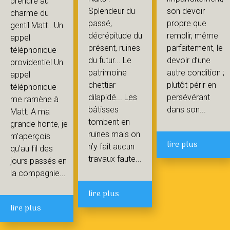
prendre au
Splendeur du
son devoir
charme du
passé,
propre que
gentil Matt...Un
décrépitude du
remplir, même
appel
présent, ruines
parfaitement, le
téléphonique
du futur... Le
devoir d’une
providentiel Un
patrimoine
autre condition ;
appel
chettiar
plutôt périr en
téléphonique
dilapidé... Les
persévérant
me ramène à
bâtisses
dans son...
Matt. A ma
tombent en
grande honte, je
ruines mais on
m’aperçois
lire plus
n’y fait aucun
qu’au fil des
travaux faute...
jours passés en
la compagnie...
lire plus
lire plus