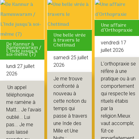
Une affaire
d’Orthopraxie
Une belle virée
à travers le
vendredi 17
De Kannur à
Chettinad
Rameswaram /
L’Inde jusqu’à
juillet 2026
soi-même (7)
samedi 25 juillet
L'orthopraxie se
2026
lundi 27 juillet
réfère à une
2026
Je me trouve
pratique ou à un
confronté à
comportement
Un appel
nouveau à
qui respecte les
téléphonique
cette notion du
rituels étabis
me ramène à
temps qui
par la
Matt... Je l'avais
passe à travers
religion.Mieux
oublié... Lui
une Inde des
vaut accomplir,
pas... Je me
Mille et Une
fût-ce
suis laissé
Nuits :
imparfaitement,