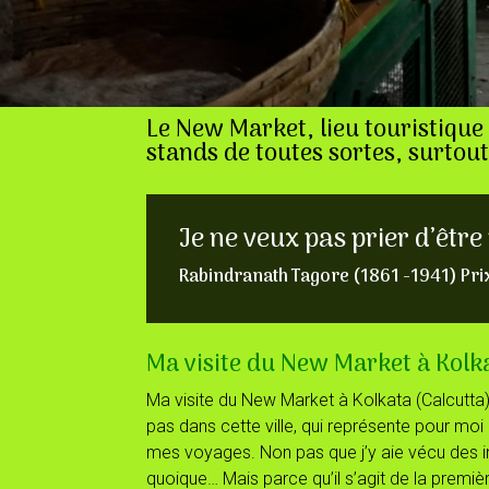
Le New Market, lieu touristique
stands de toutes sortes, surtout 
Je ne veux pas prier d’êtr
Rabindranath Tagore (1861 -1941) Prix
Ma visite du New Market à Kolk
Ma visite du New Market à Kolkata (Calcutt
pas dans cette ville, qui représente pour m
mes voyages. Non pas que j’y aie vécu des i
quoique… Mais parce qu’il s’agit de la premi