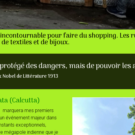
 incontournable pour faire du shopping. Les 
de textiles et de bijoux.
e protégé des dangers, mais de pouvoir les 
 Nobel de Littérature 1913
ata (Calcutta)
a) marquera mes premiers
oi un événement majeur dans
nstants exceptionnels,
ère mégapole indienne que je