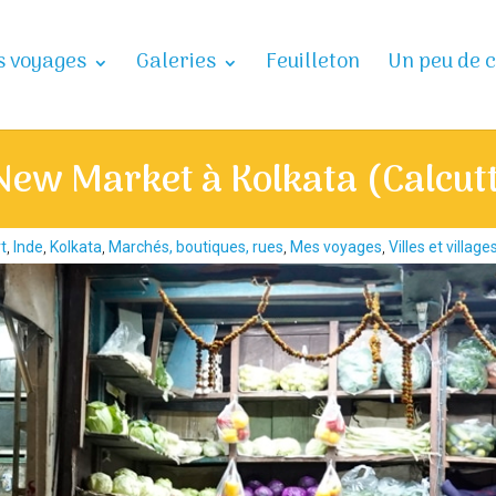
 voyages
Galeries
Feuilleton
Un peu de c
u New Market à Kolkata (Calcut
t
,
Inde
,
Kolkata
,
Marchés, boutiques, rues
,
Mes voyages
,
Villes et village