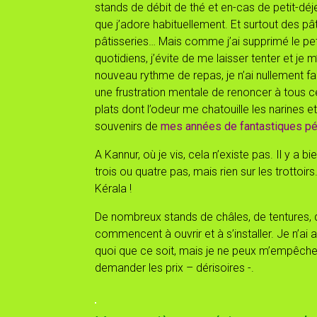
stands de débit de thé et en-cas de petit-déj
que j’adore habituellement. Et surtout des pât
pâtisseries… Mais comme j’ai supprimé le pe
quotidiens, j’évite de me laisser tenter et je m
nouveau rythme de repas, je n’ai nullement fa
une frustration mentale de renoncer à tous ce
plats dont l’odeur me chatouille les narines et
souvenirs de
mes années de fantastiques pér
A Kannur, où je vis, cela n’existe pas. Il y a b
trois ou quatre pas, mais rien sur les trottoirs
Kérala !
De nombreux stands de châles, de tentures, d’o
commencent à ouvrir et à s’installer. Je n’ai 
quoi que ce soit, mais je ne peux m’empêcher
demander les prix – dérisoires -.