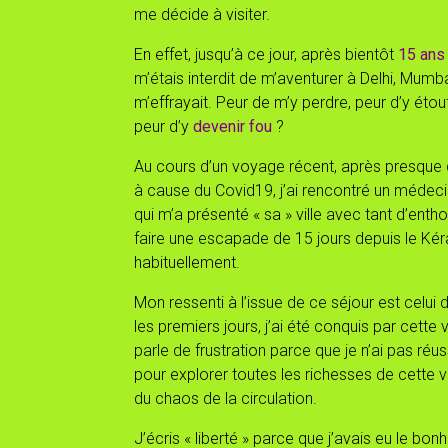
me décide à visiter.
En effet, jusqu’à ce jour, après bientôt
15 ans
m’étais interdit de m’aventurer à Delhi, Mumb
m’effrayait. Peur de m’y perdre, peur d’y étouf
peur d’y
devenir fou
?
Au cours d’un voyage récent, après presque d
à cause du Covid19, j’ai rencontré un médecin
qui m’a présenté « sa » ville avec tant d’ent
faire une escapade de 15 jours depuis le Kér
habituellement.
Mon ressenti à l’issue de ce séjour est celui 
les premiers jours, j’ai été conquis par cette vi
parle de frustration parce que je n’ai pas réus
pour explorer toutes les richesses de cette vil
du chaos de la circulation.
J’écris « liberté » parce que j’avais eu le bo