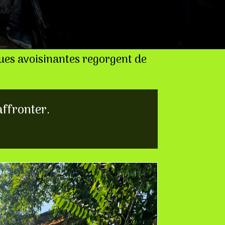
rues avoisinantes regorgent de
affronter.