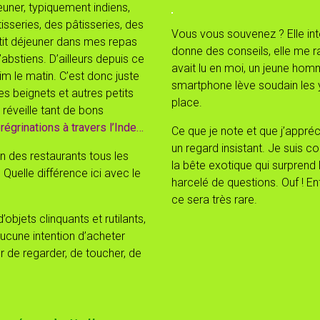
euner, typiquement indiens,
isseries, des pâtisseries, des
Vous vous souvenez ? Elle int
tit déjeuner dans mes repas
donne des conseils, elle me 
’abstiens. D’ailleurs depuis ce
avait lu en moi, un jeune hom
im le matin. C’est donc juste
smartphone lève soudain les 
s beignets et autres petits
place.
 réveille tant de bons
égrinations à travers l’Inde…
Ce que je note et que j’appré
un regard insistant. Je suis 
ien des restaurants tous les
la bête exotique qui surprend le
. Quelle différence ici avec le
harcelé de questions. Ouf ! En
ce sera très rare.
bjets clinquants et rutilants,
aucune intention d’acheter
 de regarder, de toucher, de