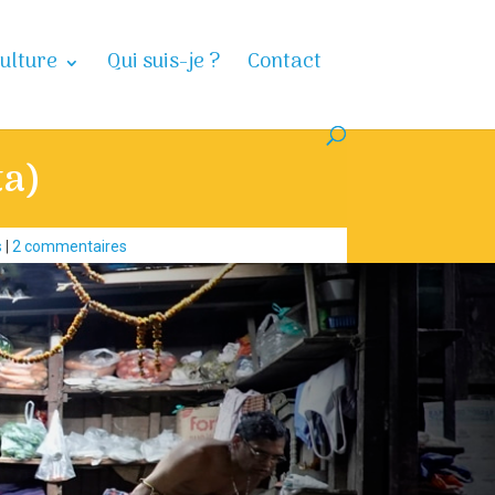
ulture
Qui suis-je ?
Contact
ta)
s
|
2 commentaires