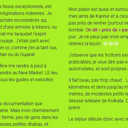
s tissus exceptionnels, est
Mon plaisir est aussi et surto
érégrinations indiennes. Je
mes amis de Kannur et à ceux
d’achats inconsidérés qui,
pas près de rentrer (surtout ne 
 d’une armoire à trésors, ou
horrible.
On dit « près de » pa
hat me taraudait l’esprit
jour. Je ne peux pas m’en e
voyage. J’étais parti avec
retenez la leçon.
😂😂😂
 en or, comme j’en ai tant vus,
an ou du Gujarat.
J’observe que les trottoirs exi
praticables, je veux dire pas
réfère me rendre à pied à
automobiles, et sont propres. 
 rendre au New Market. LE lieu
tous les guides et websites
Il fait beau, pas trop chaud… U
kilomètres et demi jusqu’au m
mètres, de modestes petits tem
déesse tutélaire de Kolkata. 
 ma documentation que
prière.
essante. Mais mon cheminement
st fermé, peu de gens dans les
Le séjour débute donc avec 
euses petites dhabas, et