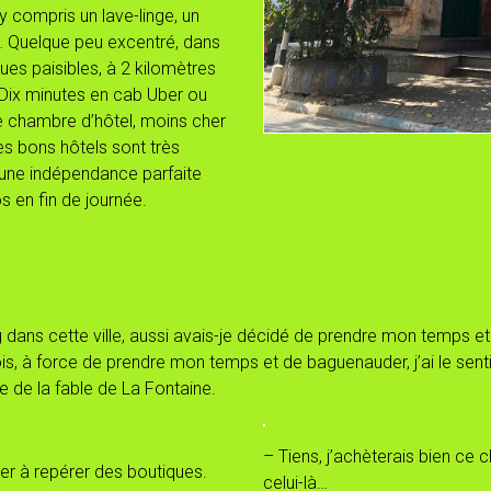
y compris un lave-linge, un
n… Quelque peu excentré, dans
 rues paisibles, à 2 kilomètres
. Dix minutes en cab Uber ou
’une chambre d’hôtel, moins cher
es bons hôtels sont très
 une indépendance parfaite
 en fin de journée.
g dans cette ville, aussi avais-je décidé de prendre mon temps et 
fois, à force de prendre mon temps et de baguenauder, j’ai le se
e de la fable de La Fontaine.
– Tiens, j’achèterais bien ce c
r à repérer des boutiques.
celui-là…