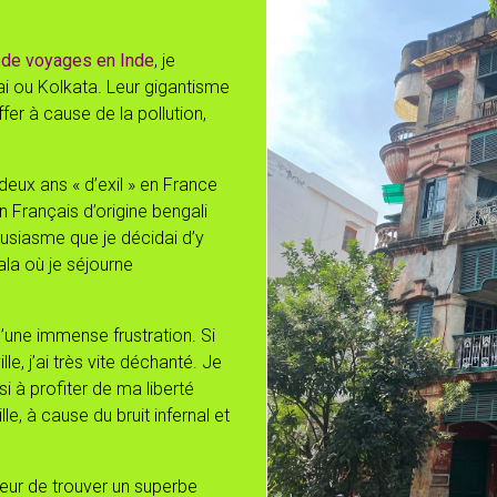
 de voyages en Inde
, je
ai ou Kolkata. Leur gigantisme
fer à cause de la pollution,
eux ans « d’exil » en France
 Français d’origine bengali
housiasme que je décidai d’y
ala où je séjourne
d’une immense frustration. Si
lle, j’ai très vite déchanté. Je
si à profiter de ma liberté
le, à cause du bruit infernal et
nheur de trouver un superbe