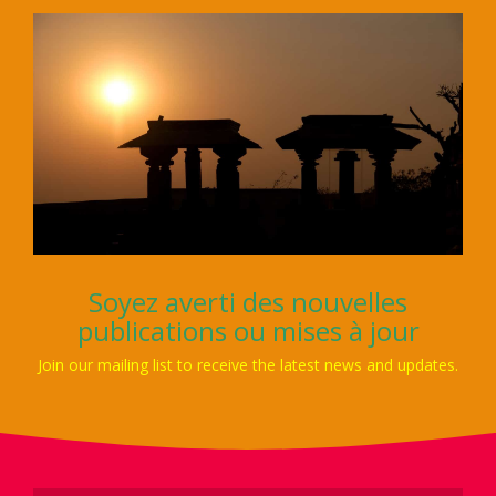
Soyez averti des nouvelles
publications ou mises à jour
Join our mailing list to receive the latest news and updates.