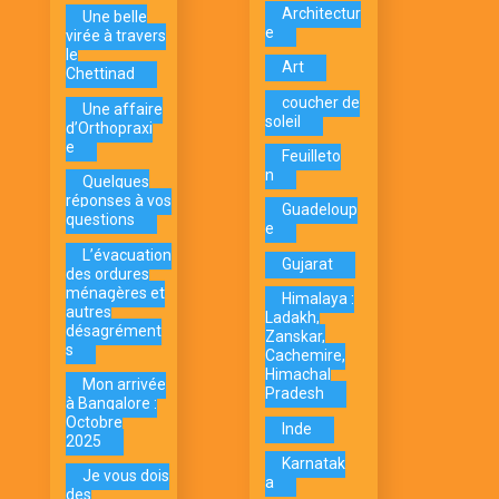
Architectur
Une belle
e
virée à travers
le
Art
Chettinad
coucher de
Une affaire
soleil
d’Orthopraxi
e
Feuilleto
n
Quelques
réponses à vos
Guadeloup
questions
e
L’évacuation
Gujarat
des ordures
ménagères et
Himalaya :
autres
Ladakh,
désagrément
Zanskar,
s
Cachemire,
Himachal
Mon arrivée
Pradesh
à Bangalore :
Octobre
Inde
2025
Karnatak
Je vous dois
a
des