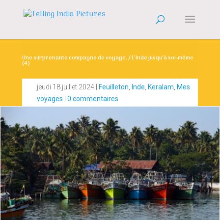
Une surprenante compagne de voyage. / L’Inde jusqu’à soi-même
(4)
jeudi 18 juillet 2024
|
Feuilleton
,
Inde
,
Keralam
,
Mes
voyages
|
0 commentaires