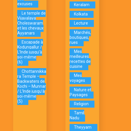
excuses
Keralam
Le temple de
Kolkata
Vijayalaya
Choleswaram
Lecture
et les chevaux
Marchés,
Ayyanars
boutiques,
Escapade à
rues
Kodungallur /
Mes
L’Inde jusqu’à
meilleures
soi-même
recettes de
(6)
cuisine
Chottannikka
Mes
ra Temple –
voyages
Backwaters de
Kochi – Munnar
Nature et
/ L’Inde jusqu’à
Paysages
soi-même
(5)
Religion
Tamil
Nadu
Theyyam