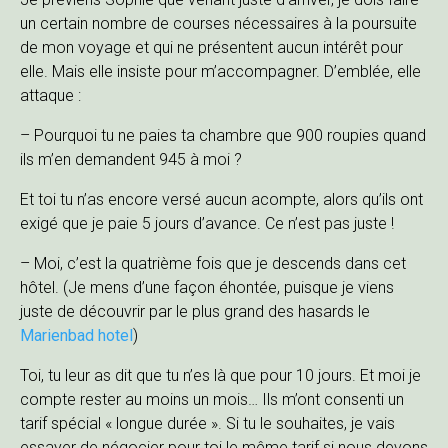
un certain nombre de courses nécessaires à la poursuite
de mon voyage et qui ne présentent aucun intérêt pour
elle. Mais elle insiste pour m’accompagner. D’emblée, elle
attaque :
– Pourquoi tu ne paies ta chambre que 900 roupies quand
ils m’en demandent 945 à moi ?
Et toi tu n’as encore versé aucun acompte, alors qu’ils ont
exigé que je paie 5 jours d’avance. Ce n’est pas juste !
– Moi, c’est la quatrième fois que je descends dans cet
hôtel. (Je mens d’une façon éhontée, puisque je viens
juste de découvrir par le plus grand des hasards le
Marienbad hotel
)
Toi, tu leur as dit que tu n’es là que pour 10 jours. Et moi je
compte rester au moins un mois… Ils m’ont consenti un
tarif spécial « longue durée ». Si tu le souhaites, je vais
essayer de négocier pour toi le même tarif si nous devons