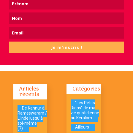
Je m'inscris !
Articles
Catégories
récents
"Les Petits
Riens" de ma
De Kannur à
vie quotidienne
Rameswaram /
au Keralam
L’Inde jusqu’à
soi-même
Ailleurs
(7)